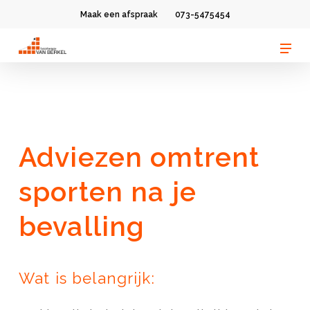
Skip
Maak een afspraak
073-5475454
to
Men
Clos
main
Men
content
Adviezen omtrent
sporten na je
bevalling
Wat is belangrijk: