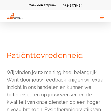
Skip
Maak een afspraak
073-5475454
to
Men
Clos
main
Men
content
Patiënttevredenheid
Wij vinden jouw mening heel belangrijk.
Want door jouw feedback krijgen wij extra
inzicht in ons handelen en kunnen we
beter inspelen op jouw wensen en de
kwaliteit van onze diensten op een hoger
niveau brengen. Fysiotherapiepraktijk van