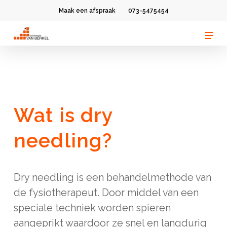
Skip
Maak een afspraak
073-5475454
to
Men
Clos
main
Men
content
Wat is dry
needling?
Dry needling is een behandelmethode van
de fysiotherapeut. Door middel van een
speciale techniek worden spieren
aangeprikt waardoor ze snel en langdurig