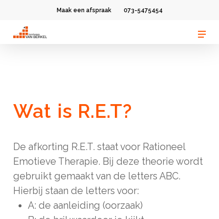
Skip
Maak een afspraak
073-5475454
to
Men
Clos
main
Men
content
Wat is R.E.T?
De afkorting R.E.T. staat voor Rationeel
Emotieve Therapie. Bij deze theorie wordt
gebruikt gemaakt van de letters ABC.
Hierbij staan de letters voor:
A: de aanleiding (oorzaak)