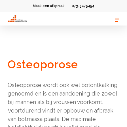
Skip
Maak een afspraak
073-5475454
to
Men
Clos
main
Men
content
Osteoporose
Osteoporose wordt ook wel botontkalking
genoemd en is een aandoening die zowel
bij mannen als bij vrouwen voorkomt.
Voortdurend vindt er opbouw en afbraak
van botmassa plaats. De maximale